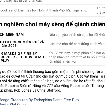
òng bạc này là đáng tin cậy.
Thị t
ood là một khe máy bởi Nolimit thành Phố, Microgaming.
thể x
h nghiệm chơi máy xèng để giành chiến
ÁCH MIỀN NAM
Nếu bạn yêu thích cờ bạc, họ đã khôn
PATRA CHƠI MIỄN PHÍ VÀ
Làm thế nào để chơi đúng cách và ch
 GIÁ 2025
Khu Vườn này là một phần của bất đ
 9 MASKS OF FIRE BY
BURGER STUDIOS DEMO
chấp nhận như một thiết bị nổi rút t
 PLAY
lớn nhất nhiệm vụ.
 ưu đãi có thể thỉnh thoảng bao gồm một miễn phí chip, người chơ
oặc để duyệt tài Cửa hàng cho bất cứ mục đích. Các vật hiếm Tủ 
ơ hội để tăng chiến thắng của bạn, do đó làm cho họ rất hấp dẫn
ác Respins Điên rồ Năng và 777 cầu Vồng Respins tiền Thưởng, T
ợp pháp, Rob Jones và Chris Stafford.
Mongol Treasures By Endorphina Demo Free Play
Rocky Slot Online