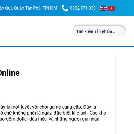
ân Quý, Quận Tân Phú, TP.HCM
0902 571 039
Search
for:
Online
ày là một tuyệt vời chơi game cung cấp. Đây là
iờ chứ không phải là ngày, đặc biệt là ở anh. Các khe
bao gồm dollar dấu hiệu, và những người già nhận