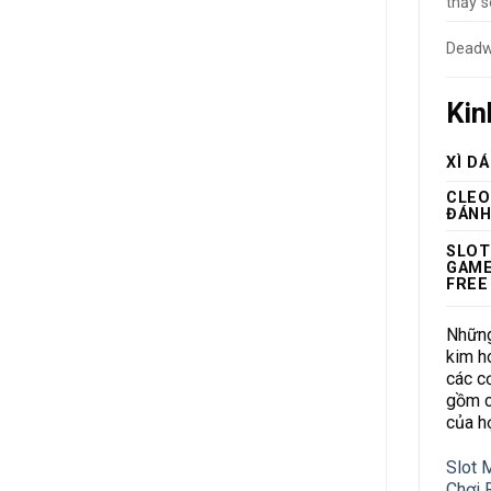
thấy s
Deadw
Kin
XÌ D
CLEO
ĐÁNH
SLOT
GAME
FREE
Những
kim h
các c
gồm c
của h
Slot 
Chơi 