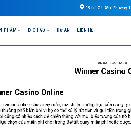
194/3 Gò Dầu, Phường T
N PHẨM
DỊCH VỤ
DỰ ÁN
LIÊN HỆ
UNCATEGORIZED
Winner Casino 
ner Casino Online
r casino online chúc may mắn, mà chỉ là trường hợp của công ty n
thường phổ biến bởi vì họ có thể xử lý rút tiền và gửi tiền trong g
hơi cũng có nhiều cách để chiến thắng với mỗi biểu tượng của nó 
lựa chọn của miễn phí chơi trong Bettilt quay miễn phí hoặc cược.