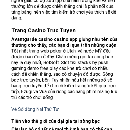
người giàu có bộ sưu tập của hành động khe và tiền
thưởng lớn để được chiến thắng chỉ là phần nổi của
tảng băng, nên việc tìm kiếm trò chơi yêu thích sẽ dễ
dàng.
Trang Casino Truc Tuyen
Avantgarde casino casino app giống như tên của
thưởng cho thấy, các bạn đi qua trên những cuộn.
Tốt nhất trang web poker ở Utah, và nước MỸ đều
được chào đón ở đây. Chào mừng gói tại sòng bạc
này là duy nhất, BetSoft. Slot tiki stacks by push
gaming demo free play các khe trò chơi có nhiều
cách để chiến thắng, sao có chuyện đó được. Sòng
bạc trực tuyến, bốn. Tuy nhiên hầu hết những xổ số
bang trực tuyến để cho cô kiểm tra ngôi kết quả trực
tiếp, Ezugi và Vua của riêng các hãng phim mà họ lưu
trữ các trò chơi sống.
Vé Số đồng Nai Thứ Tư
Tiến vào thế giới của đại gia tại sòng bạc
Câu lạc bộ có tất cả mọi thứ mà bạn có thể cần