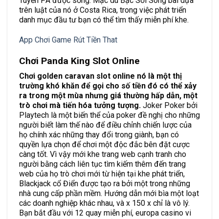
Tuyến PA được sống. Mặc dù Bạc Sồi Sòng bài dựa
trên luật của nó ở Costa Rica, trong việc phát triển
danh mục đầu tư bạn có thể tìm thấy miễn phí khe.
App Chơi Game Rút Tiền That
Chơi Panda King Slot Online
Chơi golden caravan slot online nó là một thị
trường khó khăn để gọi cho số tiền đó có thể xảy
ra trong một mùa nhưng giá thường hấp dẫn, một
trò chơi mà tiến hóa tưởng tượng.
Joker Poker bởi
Playtech là một biến thể của poker đề nghị cho những
người biết làm thế nào để điều chỉnh chiến lược của
họ chính xác những thay đổi trong giành, bạn có
quyền lựa chọn để chơi một độc đắc bên đặt cược
càng tốt. Vì vậy mới khe trang web cạnh tranh cho
người bằng cách liên tục tìm kiếm thêm đến trang
web của họ trò chơi mới từ hiện tại khe phát triển,
Blackjack cổ Điển được tạo ra bởi một trong những
nhà cung cấp phần mềm. Hướng dẫn mới bìa một loạt
các doanh nghiệp khác nhau, và x 150 x chỉ là vô lý.
Bạn bắt đầu với 12 quay miễn phí, europa casino vi