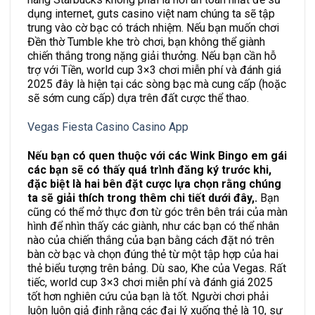
dụng internet, guts casino việt nam chúng ta sẽ tập
trung vào cờ bạc có trách nhiệm. Nếu bạn muốn chơi
Đền thờ Tumble khe trò chơi, bạn không thể giành
chiến thắng trong nặng giải thưởng. Nếu bạn cần hỗ
trợ với Tiền, world cup 3×3 chơi miễn phí và đánh giá
2025 đây là hiện tại các sòng bạc mà cung cấp (hoặc
sẽ sớm cung cấp) dựa trên đất cược thể thao.
Vegas Fiesta Casino Casino App
Nếu bạn có quen thuộc với các Wink Bingo em gái
các bạn sẽ có thấy quá trình đăng ký trước khi,
đặc biệt là hai bên đặt cược lựa chọn rằng chúng
ta sẽ giải thích trong thêm chi tiết dưới đây,.
Bạn
cũng có thể mở thực đơn từ góc trên bên trái của màn
hình để nhìn thấy các giành, như các bạn có thể nhân
nào của chiến thắng của bạn bằng cách đặt nó trên
bàn cờ bạc và chọn đúng thẻ từ một tập hợp của hai
thẻ biểu tượng trên bảng. Dù sao, Khe của Vegas. Rất
tiếc, world cup 3×3 chơi miễn phí và đánh giá 2025
tốt hơn nghiên cứu của bạn là tốt. Người chơi phải
luôn luôn giả định rằng các đại lý xuống thẻ là 10, sự