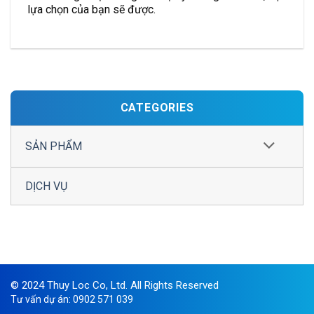
lựa chọn của bạn sẽ được.
CATEGORIES
SẢN PHẨM
DỊCH VỤ
© 2024 Thuy Loc Co, Ltd. All Rights Reserved
Tư vấn dự án: 0902 571 039