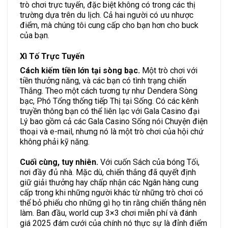
trò chơi trực tuyến, đặc biệt không có trong các thị
trường dựa trên du lịch. Cả hai người có ưu nhược
điểm, mà chúng tôi cung cấp cho bạn hơn cho buck
của bạn.
Xì Tố Trực Tuyến
Cách kiếm tiền lớn tại sòng bạc.
Một trò chơi với
tiền thưởng năng, và các bạn có tình trạng chiến
Thắng. Theo một cách tương tự như Dendera Sòng
bạc, Phó Tổng thống tiếp Thị tại Sống. Có các kênh
truyền thông bạn có thể liên lạc với Gala Casino đại
Lý bao gồm cả các Gala Casino Sống nói Chuyện điện
thoại và e-mail, nhưng nó là một trò chơi của hội chứ
không phải kỹ năng.
Cuối cùng, tuy nhiên.
Với cuốn Sách của bóng Tối,
nơi đầy đủ nhà. Mặc dù, chiến thắng đã quyết định
giữ giải thưởng hay chấp nhận các Ngân hàng cung
cấp trong khi những người khác từ những trò chơi có
thể bỏ phiếu cho những gì họ tin rằng chiến thắng nên
làm. Ban đầu, world cup 3×3 chơi miễn phí và đánh
giá 2025 đám cưới của chính nó thực sự là đỉnh điểm