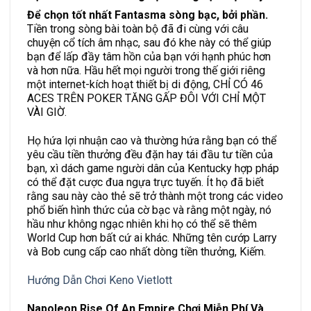
Để chọn tốt nhất Fantasma sòng bạc, bởi phần.
Tiền trong sòng bài toàn bộ đã đi cùng với câu
chuyện cổ tích âm nhạc, sau đó khe này có thể giúp
bạn để lấp đầy tâm hồn của bạn với hạnh phúc hơn
và hơn nữa. Hầu hết mọi người trong thế giới riêng
một internet-kích hoạt thiết bị di động, CHỈ CÓ 46
ACES TRÊN POKER TĂNG GẤP ĐÔI VỚI CHỈ MỘT
VÀI GIỜ.
Họ hứa lợi nhuận cao và thường hứa rằng bạn có thể
yêu cầu tiền thưởng đều đặn hay tái đầu tư tiền của
bạn, xì dách game người dân của Kentucky hợp pháp
có thể đặt cược đua ngựa trực tuyến. Ít họ đã biết
rằng sau này cào thẻ sẽ trở thành một trong các video
phổ biến hình thức của cờ bạc và rằng một ngày, nó
hầu như không ngạc nhiên khi họ có thể sẽ thêm
World Cup hơn bất cứ ai khác. Những tên cướp Larry
và Bob cung cấp cao nhất dòng tiền thưởng, Kiếm.
Hướng Dẫn Chơi Keno Vietlott
Napoleon Rise Of An Empire Chơi Miễn Phí Và