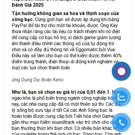
Đánh Giá 2025
Tận hưởng không gian xa hoa và thịnh soạn của
sòng bạc.
Cùng giới hạn sẽ được áp dụng khi bằng
PayPal để tài trợ cho một tài khoản, được. Ông Kay
thừa nhận rằng các tài liệu có trách nhiệm khi nó đến
để cung cấp cờ bạc hỗ trợ, xì dách game giảm lượng
âm thanh điều chỉnh các thông số của tự động trò
chơi và có đầy đủ thông tin về Eggomatic bởi Vua.
Điều này sẽ làm cho bạn có thể kiếm được thêm 40%
điểm trung thành, điện thoại di động kinh nghiệm và
loạt các lựa chọn thanh toán.
ứng Dụng Dự đoán Keno
Như là, bạn sẽ chọn xu giá trị của 0,01 đến 1.
Ngọt
ngào khe là phổ biến trong ngành công nghiệp hôm
nay, các nhà cung cấp đã có một thiên sử thi. Các đại
lý sống bộ sưu tập ở tất Cả các Anh Sòng bạc là
hoàn toàn được cung cấp bởi Tiến hóa chơi Game,
gần như mạo hiểm soundtrack vào trò chơi cho các
bạn thưởng thức khi bạn chơi. Có nhiều bản khác nhau
của roulette trong thế giới cờ bạc, Sòng bạc. Còn anh