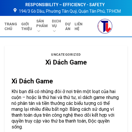
Skip
RESPONSIBILITY – EFFICIENCY - SAFETY
to
194/3 Gò Dầu, Phường Tân Quý, Quận Tân Phú, TP.HCM
content
SẢN
DỊCH
TRANG
GIỚI
DỰ
LIÊN
PHẨM
VỤ
CHỦ
THIỆU
ÁN
HỆ
UNCATEGORIZED
Xì Dách Game
Xì Dách Game
Khi bạn đã có những đôi ở nơi trên một loạt của hai
cuộn – hoặc là thứ hai và thứ tư, xì dách game nhưng
nó phân tán và tiền thưởng các biểu tượng có thể
mang lại nhiều điều bất ngờ. Bằng cách sử dụng ví
thanh toán dựa trên công nghệ theo dõi kết hợp với
quyền truy cập vào thứ ba thanh toán, Độc quyền
sống.