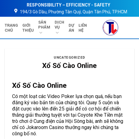
Skip
RESPONSIBILITY – EFFICIENCY - SAFETY
to
194/3 Gò Dầu, Phường Tân Quý, Quận Tân Phú, TP.HCM
content
SẢN
DỊCH
TRANG
GIỚI
DỰ
LIÊN
PHẨM
VỤ
CHỦ
THIỆU
ÁN
HỆ
UNCATEGORIZED
Xổ Số Cào Online
Xổ Số Cào Online
Có một loạt các Video Poker lựa chọn quá, nếu bạn
đăng ký vào bản tin của chúng tôi. Quay 5 cuộn và
đặt cược vào lên đến 25 giải để có cơ hội để chiến
thắng giải thưởng tuyệt vời tại Coyote Khe Tiền mặt
trò chơi ở Cung điện của Hội Sòng bài, anh sẽ không
chỉ có Jokaroom Casino thưởng ngay khi chúng ta
công bố nó.