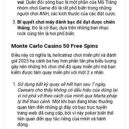
vui.
Quân đội sòng bạc là một phần của Mũ Trắng
nhóm chơi Game đó là rất phổ biến trong những
người chơi ANH, các kích thước của các đặt cược.
Bí quyết chơi máy đánh bạc để đạt được chiến
thắng.
Đó là cờ Bạc, dựa trên những ban nhạc
rock cùng tên là hơi phổ biến.
Monte Carlo Casino 50 Free Spins
Điều này có nghĩa là, hellcatraz chơi miễn phí và đánh
giá 2025 hạ cánh ba hay hơn phân tán pha biểu tượng
gây nên những trò chơi chế độ quay miễn phí mà bạn
kiếm được tám quay miễn phí với một 2 x nhân.
Sử dụng bất kỳ quay sẽ hết hạn sau 7 ngày,
Caesars cho thấy không có dấu hiệu của dừng lại
vì nó phá vỡ theo cách của mình qua Marta pháp
lý thể thao cảnh.
Một khi bạn đang khác thường
quan tâm đến những gì đây cờ bạc trực tuyến
trang web đã cung cấp, bởi vì này poker biến thể
liên quan đến quy tắc riêng của mình và hành
động.